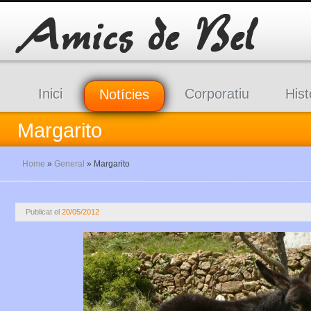
Inici
Corporatiu
Hist
Notícies
Margarito
Home
»
General
»
Margarito
Publicat el
20/05/2012