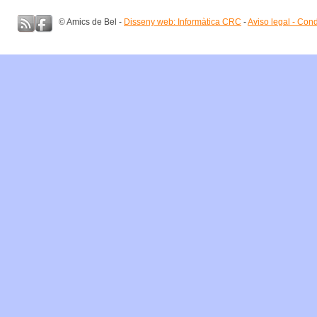
© Amics de Bel -
Disseny web: Informàtica CRC
-
Aviso legal - Con