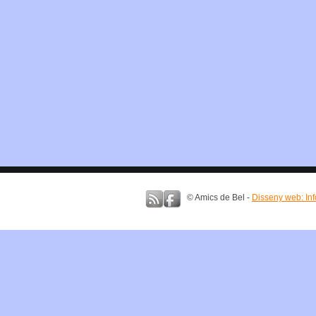
© Amics de Bel -
Disseny web: In