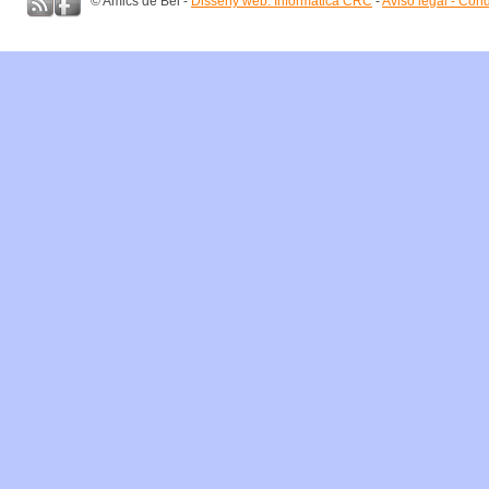
© Amics de Bel -
Disseny web: Informàtica CRC
-
Aviso legal - Con